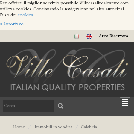
Per offrirti il miglior servizio possibile Villecasalirealestate.com
utilizza cookies. Continuando la navigazione nel sito autorizzi
l'uso dei
cookies
.
×
Autorizzo.
Area Riservata
Home
Immobili in vendita
Calabria