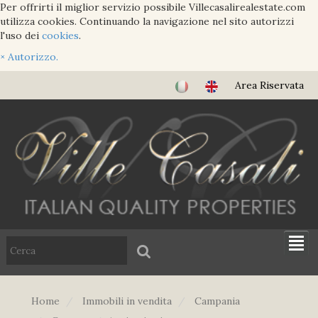
Per offrirti il miglior servizio possibile Villecasalirealestate.com
utilizza cookies. Continuando la navigazione nel sito autorizzi
l'uso dei
cookies
.
×
Autorizzo.
Area Riservata
Home
Immobili in vendita
Campania