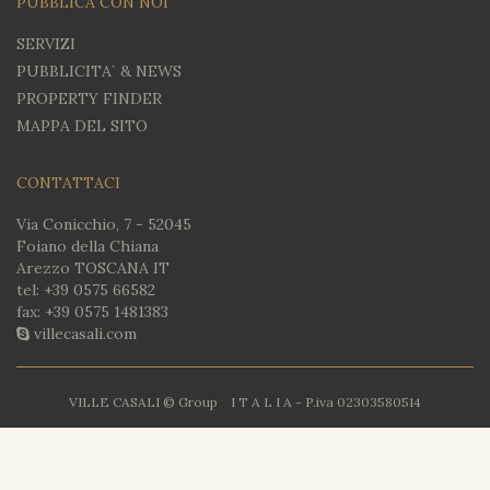
PUBBLICA CON NOI
SERVIZI
PUBBLICITA` & NEWS
PROPERTY FINDER
MAPPA DEL SITO
CONTATTACI
Via Conicchio, 7 - 52045
Foiano della Chiana
Arezzo TOSCANA IT
tel:
+39 0575 66582
fax: +39 0575 1481383
villecasali.com
VILLE CASALI © Group I T A L I A - P.iva 02303580514
Policy
|
Note Legali
|
Privacy