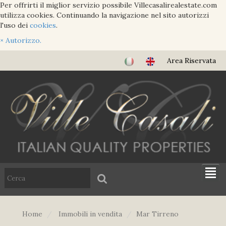
Per offrirti il miglior servizio possibile Villecasalirealestate.com
utilizza cookies. Continuando la navigazione nel sito autorizzi
l'uso dei
cookies
.
×
Autorizzo.
Area Riservata
Home
Immobili in vendita
Mar Tirreno