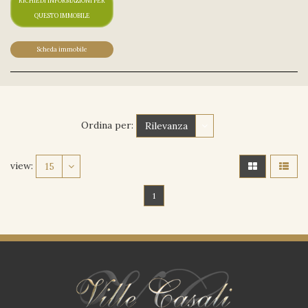
RICHIEDI INFORMAZIONI PER
QUESTO IMMOBILE
Scheda immobile
Ordina per:
Rilevanza
view:
15
1